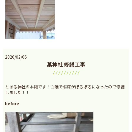
2020/02/06
某神社 修繕工事
とある神社の本殿です！白蟻で框床がぼろぼろになったので修繕
しました！！
before