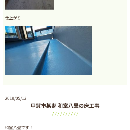
仕上がり
2019/05/13
甲賀市某邸 和室八畳の床工事
和室八畳です！